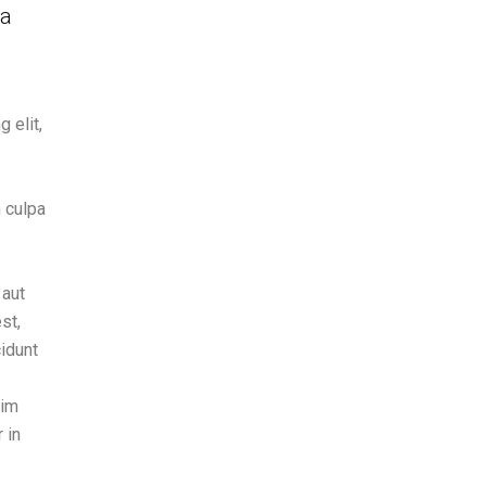
 a
 elit,
n culpa
 aut
st,
idunt
nim
 in