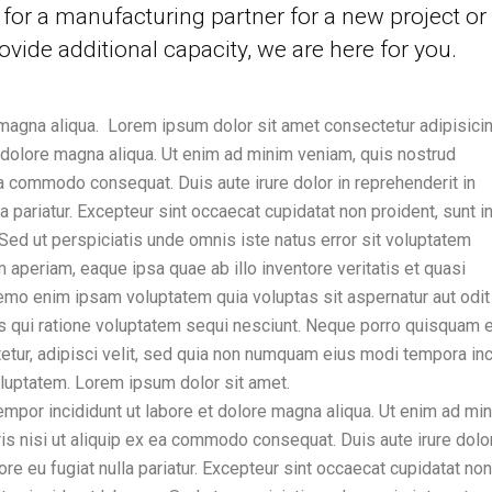
for a manufacturing partner for a new project or
ovide additional capacity, we are here for you.
magna aliqua. Lorem ipsum dolor sit amet consectetur adipisicing
 dolore magna aliqua. Ut enim ad minim veniam, quis nostrud
 ea commodo consequat. Duis aute irure dolor in reprehenderit in
la pariatur. Excepteur sint occaecat cupidatat non proident, sunt i
. Sed ut perspiciatis unde omnis iste natus error sit voluptatem
periam, eaque ipsa quae ab illo inventore veritatis et quasi
Nemo enim ipsam voluptatem quia voluptas sit aspernatur aut odit
s qui ratione voluptatem sequi nesciunt. Neque porro quisquam e
etur, adipisci velit, sed quia non numquam eius modi tempora inc
luptatem. Lorem ipsum dolor sit amet.
empor incididunt ut labore et dolore magna aliqua. Ut enim ad mi
is nisi ut aliquip ex ea commodo consequat. Duis aute irure dolor
ore eu fugiat nulla pariatur. Excepteur sint occaecat cupidatat non