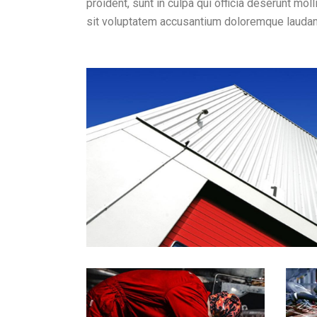
proident, sunt in culpa qui officia deserunt mol
sit voluptatem accusantium doloremque laudan