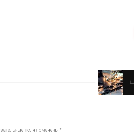
зательные поля помечены
*