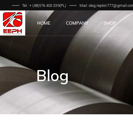
Tel.:
+ (48)576 403 339(PL)
Mail:
oleg.repkin777@gmail.co
HOME
COMPANY
SHOP
Blog