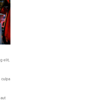
 elit,
n culpa
 aut