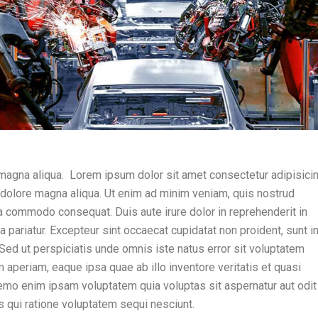
magna aliqua. Lorem ipsum dolor sit amet consectetur adipisicing
 dolore magna aliqua. Ut enim ad minim veniam, quis nostrud
 ea commodo consequat. Duis aute irure dolor in reprehenderit in
la pariatur. Excepteur sint occaecat cupidatat non proident, sunt i
. Sed ut perspiciatis unde omnis iste natus error sit voluptatem
periam, eaque ipsa quae ab illo inventore veritatis et quasi
Nemo enim ipsam voluptatem quia voluptas sit aspernatur aut odit
s qui ratione voluptatem sequi nesciunt.